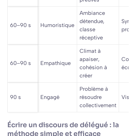
Ambiance
détendue,
Sympa
60–90 s
Humoristique
classe
proxi
réceptive
Climat à
apaiser,
Confi
60–90 s
Empathique
cohésion à
écout
créer
Problème à
90 s
Engagé
résoudre
Visio
collectivement
Écrire un discours de délégué : la
méthode simple et efficace