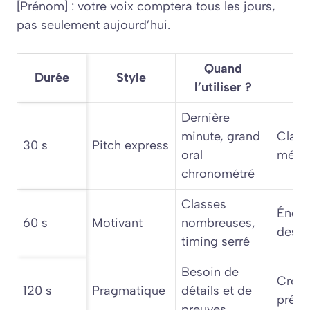
[Prénom] : votre voix comptera tous les jours,
pas seulement aujourd’hui.
Quand
Durée
Style
Fo
l’utiliser ?
Dernière
minute, grand
Clarté
30 s
Pitch express
oral
mémor
chronométré
Classes
Énerg
60 s
Motivant
nombreuses,
des 3
timing serré
Besoin de
Crédib
120 s
Pragmatique
détails et de
préci
preuves