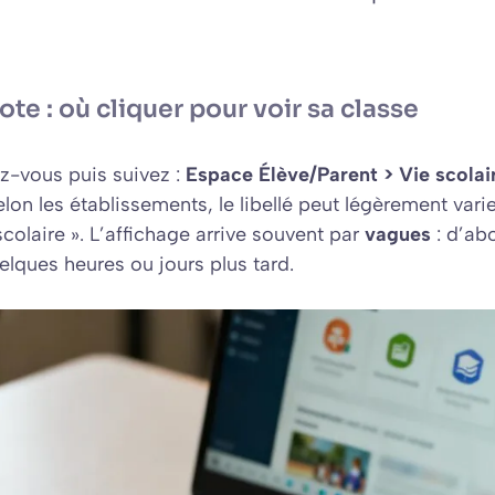
.
te : où cliquer pour voir sa classe
ez-vous puis suivez :
Espace Élève/Parent > Vie scolair
elon les établissements, le libellé peut légèrement vari
scolaire ». L’affichage arrive souvent par
vagues
: d’abo
lques heures ou jours plus tard.