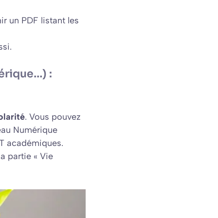
r un PDF listant les
ssi.
rique…) :
olarité
. Vous pouvez
reau Numérique
NT académiques.
a partie « Vie