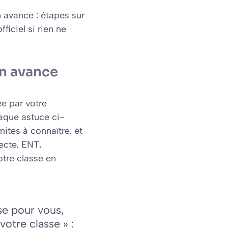
 avance : étapes sur
ficiel si rien ne
en avance
e par votre
haque astuce ci-
mites à connaître, et
recte, ENT,
otre classe en
se pour vous,
votre classe » :