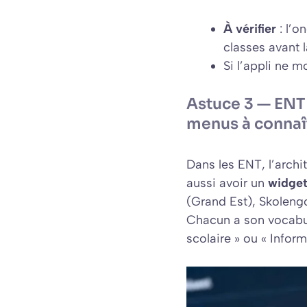
À vérifier
: l’o
classes avant l
Si l’appli ne m
Astuce 3 — ENT
menus à connaî
Dans les ENT, l’archi
aussi avoir un
widget
(Grand Est), Skoleng
Chacun a son vocabula
scolaire » ou « Inform