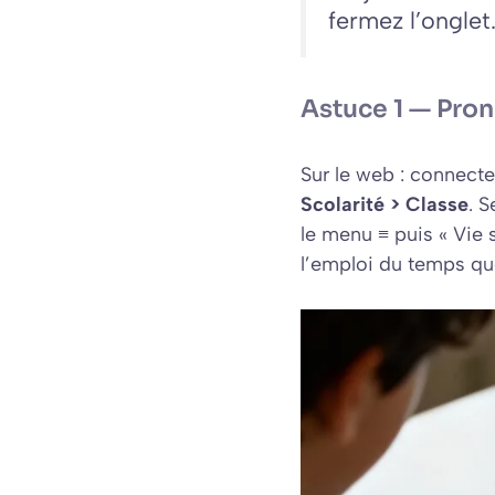
fermez l’onglet
Astuce 1 — Prono
Sur le web : connect
Scolarité > Classe
. S
le menu ≡ puis « Vie 
l’emploi du temps que