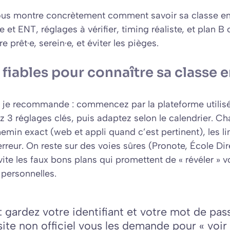
 vous montre concrètement comment savoir sa classe en
 et ENT, réglages à vérifier, timing réaliste, et plan B of
tre prêt·e, serein·e, et éviter les pièges.
 fiables pour connaître sa classe 
 je recommande : commencez par la plateforme utilisé
ez 3 réglages clés, puis adaptez selon le calendrier. C
hemin exact
(web et appli quand c’est pertinent), les li
erreur. On reste sur des voies sûres (Pronote, École Di
te les faux bons plans qui promettent de « révéler » v
personnelles.
: gardez votre identifiant et votre mot de pas
site non officiel vous les demande pour « voir 