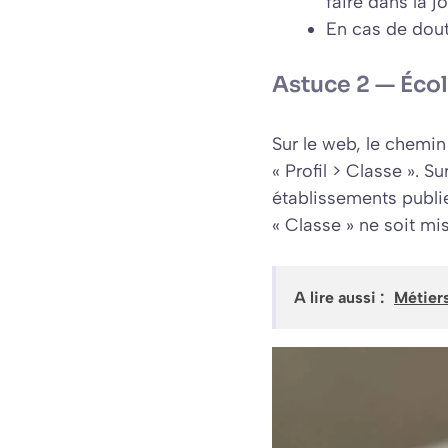
faire dans la j
En cas de dout
Astuce 2 — Écol
Sur le web, le chemin
« Profil > Classe ». S
établissements publi
« Classe » ne soit mis
A lire aussi :
Métier